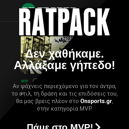
Δεν χαθήκαμε.
Αλλάξαμε γήπεδο!
Αν ψάχνεις περιεχόμενο για τον άντρα,
το στιλ, τη δράση και τις επιδόσεις του,
θα μας βρεις πλέον στο
Onsports.gr
,
στην κατηγορία MVP.
Πάμε στο MVP!