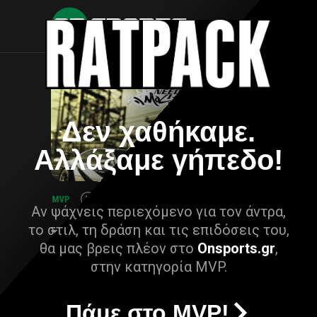
Δεν χαθήκαμε.
Αλλάξαμε γήπεδο!
Αν ψάχνεις περιεχόμενο για τον άντρα,
το στιλ, τη δράση και τις επιδόσεις του,
θα μας βρεις πλέον στο
Onsports.gr
,
στην κατηγορία MVP.
Πάμε στο MVP!