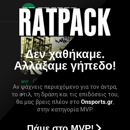
Δεν χαθήκαμε.
Αλλάξαμε γήπεδο!
Αν ψάχνεις περιεχόμενο για τον άντρα,
το στιλ, τη δράση και τις επιδόσεις του,
θα μας βρεις πλέον στο
Onsports.gr
,
στην κατηγορία MVP.
Πάμε στο MVP!