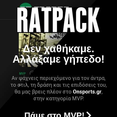
Δεν χαθήκαμε.
Αλλάξαμε γήπεδο!
Αν ψάχνεις περιεχόμενο για τον άντρα,
το στιλ, τη δράση και τις επιδόσεις του,
θα μας βρεις πλέον στο
Onsports.gr
,
στην κατηγορία MVP.
Πάμε στο MVP!