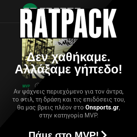
Δεν χαθήκαμε.
Αλλάξαμε γήπεδο!
Αν ψάχνεις περιεχόμενο για τον άντρα,
το στιλ, τη δράση και τις επιδόσεις του,
θα μας βρεις πλέον στο
Onsports.gr
,
στην κατηγορία MVP.
Πάμε στο MVP!