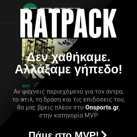
Δεν χαθήκαμε.
Αλλάξαμε γήπεδο!
Αν ψάχνεις περιεχόμενο για τον άντρα,
το στιλ, τη δράση και τις επιδόσεις του,
θα μας βρεις πλέον στο
Onsports.gr
,
στην κατηγορία MVP.
Πάμε στο MVP!