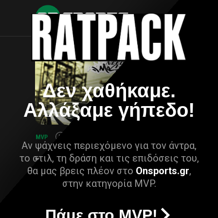
Δεν χαθήκαμε.
Αλλάξαμε γήπεδο!
Αν ψάχνεις περιεχόμενο για τον άντρα,
το στιλ, τη δράση και τις επιδόσεις του,
θα μας βρεις πλέον στο
Onsports.gr
,
στην κατηγορία MVP.
Πάμε στο MVP!