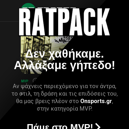
Δεν χαθήκαμε.
Αλλάξαμε γήπεδο!
Αν ψάχνεις περιεχόμενο για τον άντρα,
το στιλ, τη δράση και τις επιδόσεις του,
θα μας βρεις πλέον στο
Onsports.gr
,
στην κατηγορία MVP.
Πάμε στο MVP!