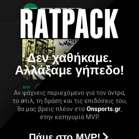
Δεν χαθήκαμε.
Αλλάξαμε γήπεδο!
Αν ψάχνεις περιεχόμενο για τον άντρα,
το στιλ, τη δράση και τις επιδόσεις του,
θα μας βρεις πλέον στο
Onsports.gr
,
στην κατηγορία MVP.
Πάμε στο MVP!