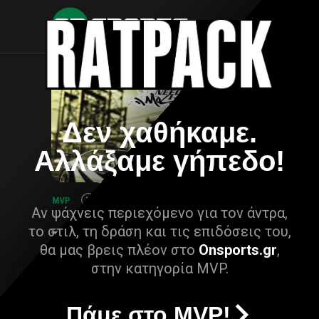
Δεν χαθήκαμε.
Αλλάξαμε γήπεδο!
Αν ψάχνεις περιεχόμενο για τον άντρα,
το στιλ, τη δράση και τις επιδόσεις του,
θα μας βρεις πλέον στο
Onsports.gr
,
στην κατηγορία MVP.
Πάμε στο MVP!