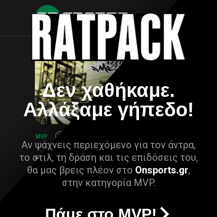
Δεν χαθήκαμε.
Αλλάξαμε γήπεδο!
Αν ψάχνεις περιεχόμενο για τον άντρα,
το στιλ, τη δράση και τις επιδόσεις του,
θα μας βρεις πλέον στο
Onsports.gr
,
στην κατηγορία MVP.
Πάμε στο MVP!