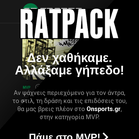
Δεν χαθήκαμε.
Αλλάξαμε γήπεδο!
Αν ψάχνεις περιεχόμενο για τον άντρα,
το στιλ, τη δράση και τις επιδόσεις του,
θα μας βρεις πλέον στο
Onsports.gr
,
στην κατηγορία MVP.
Πάμε στο MVP!