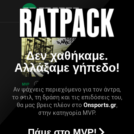
Δεν χαθήκαμε.
Αλλάξαμε γήπεδο!
Αν ψάχνεις περιεχόμενο για τον άντρα,
το στιλ, τη δράση και τις επιδόσεις του,
θα μας βρεις πλέον στο
Onsports.gr
,
στην κατηγορία MVP.
Πάμε στο MVP!