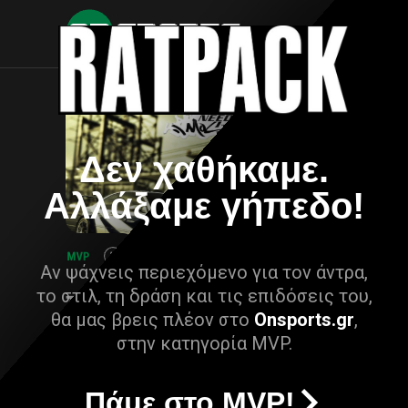
Δεν χαθήκαμε.
Αλλάξαμε γήπεδο!
Αν ψάχνεις περιεχόμενο για τον άντρα,
το στιλ, τη δράση και τις επιδόσεις του,
θα μας βρεις πλέον στο
Onsports.gr
,
στην κατηγορία MVP.
Πάμε στο MVP!