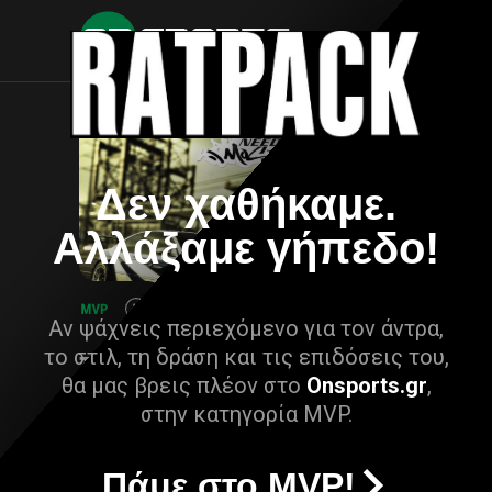
Δεν χαθήκαμε.
Αλλάξαμε γήπεδο!
Αν ψάχνεις περιεχόμενο για τον άντρα,
το στιλ, τη δράση και τις επιδόσεις του,
θα μας βρεις πλέον στο
Onsports.gr
,
στην κατηγορία MVP.
Πάμε στο MVP!