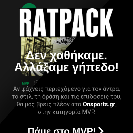
Δεν χαθήκαμε.
Αλλάξαμε γήπεδο!
Αν ψάχνεις περιεχόμενο για τον άντρα,
το στιλ, τη δράση και τις επιδόσεις του,
θα μας βρεις πλέον στο
Onsports.gr
,
στην κατηγορία MVP.
Πάμε στο MVP!