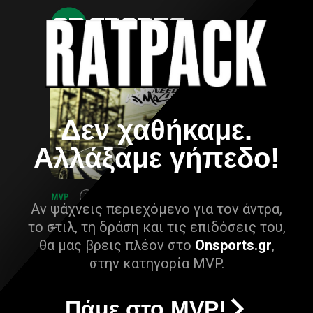
Δεν χαθήκαμε.
Αλλάξαμε γήπεδο!
Αν ψάχνεις περιεχόμενο για τον άντρα,
το στιλ, τη δράση και τις επιδόσεις του,
θα μας βρεις πλέον στο
Onsports.gr
,
στην κατηγορία MVP.
Πάμε στο MVP!