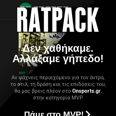
Δεν χαθήκαμε.
Αλλάξαμε γήπεδο!
Αν ψάχνεις περιεχόμενο για τον άντρα,
το στιλ, τη δράση και τις επιδόσεις του,
θα μας βρεις πλέον στο
Onsports.gr
,
στην κατηγορία MVP.
Πάμε στο MVP!