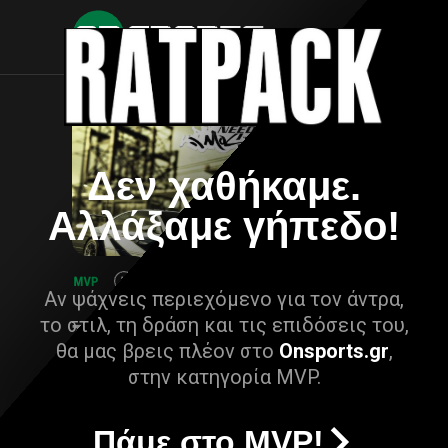
Δεν χαθήκαμε.
Αλλάξαμε γήπεδο!
Αν ψάχνεις περιεχόμενο για τον άντρα,
το στιλ, τη δράση και τις επιδόσεις του,
θα μας βρεις πλέον στο
Onsports.gr
,
στην κατηγορία MVP.
Πάμε στο MVP!