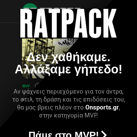
Δεν χαθήκαμε.
Αλλάξαμε γήπεδο!
Αν ψάχνεις περιεχόμενο για τον άντρα,
το στιλ, τη δράση και τις επιδόσεις του,
θα μας βρεις πλέον στο
Onsports.gr
,
στην κατηγορία MVP.
Πάμε στο MVP!