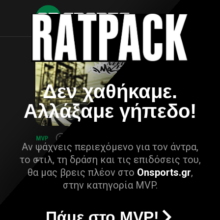
Δεν χαθήκαμε.
Αλλάξαμε γήπεδο!
Αν ψάχνεις περιεχόμενο για τον άντρα,
το στιλ, τη δράση και τις επιδόσεις του,
θα μας βρεις πλέον στο
Onsports.gr
,
στην κατηγορία MVP.
Πάμε στο MVP!