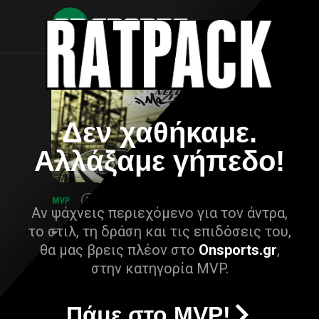
Δεν χαθήκαμε.
Αλλάξαμε γήπεδο!
Αν ψάχνεις περιεχόμενο για τον άντρα,
το στιλ, τη δράση και τις επιδόσεις του,
θα μας βρεις πλέον στο
Onsports.gr
,
στην κατηγορία MVP.
Πάμε στο MVP!