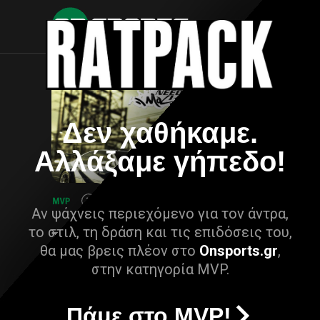
Δεν χαθήκαμε.
Αλλάξαμε γήπεδο!
Αν ψάχνεις περιεχόμενο για τον άντρα,
το στιλ, τη δράση και τις επιδόσεις του,
θα μας βρεις πλέον στο
Onsports.gr
,
στην κατηγορία MVP.
Πάμε στο MVP!