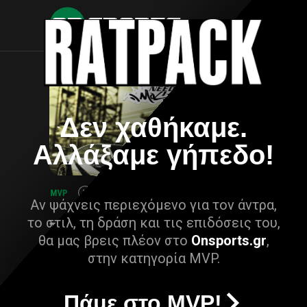
Δεν χαθήκαμε.
Αλλάξαμε γήπεδο!
Αν ψάχνεις περιεχόμενο για τον άντρα,
το στιλ, τη δράση και τις επιδόσεις του,
θα μας βρεις πλέον στο
Onsports.gr
,
στην κατηγορία MVP.
Πάμε στο MVP!