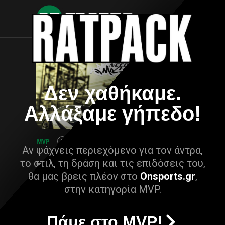
Δεν χαθήκαμε.
Αλλάξαμε γήπεδο!
Αν ψάχνεις περιεχόμενο για τον άντρα,
το στιλ, τη δράση και τις επιδόσεις του,
θα μας βρεις πλέον στο
Onsports.gr
,
στην κατηγορία MVP.
Πάμε στο MVP!