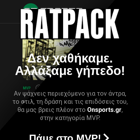
Δεν χαθήκαμε.
Αλλάξαμε γήπεδο!
Αν ψάχνεις περιεχόμενο για τον άντρα,
το στιλ, τη δράση και τις επιδόσεις του,
θα μας βρεις πλέον στο
Onsports.gr
,
στην κατηγορία MVP.
Πάμε στο MVP!