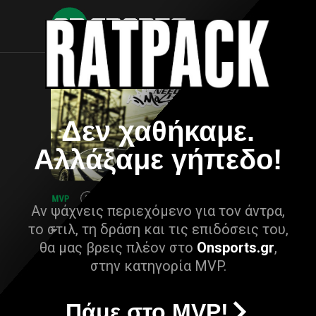
Δεν χαθήκαμε.
Αλλάξαμε γήπεδο!
Αν ψάχνεις περιεχόμενο για τον άντρα,
το στιλ, τη δράση και τις επιδόσεις του,
θα μας βρεις πλέον στο
Onsports.gr
,
στην κατηγορία MVP.
Πάμε στο MVP!