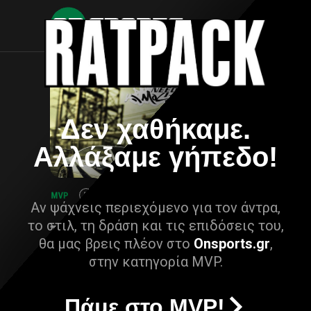
Δεν χαθήκαμε.
Αλλάξαμε γήπεδο!
Αν ψάχνεις περιεχόμενο για τον άντρα,
το στιλ, τη δράση και τις επιδόσεις του,
θα μας βρεις πλέον στο
Onsports.gr
,
στην κατηγορία MVP.
Πάμε στο MVP!