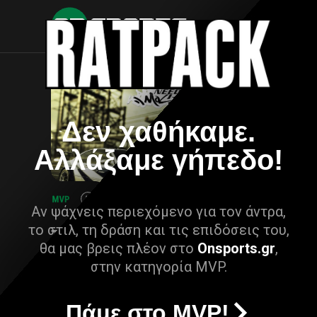
Δεν χαθήκαμε.
Αλλάξαμε γήπεδο!
Αν ψάχνεις περιεχόμενο για τον άντρα,
το στιλ, τη δράση και τις επιδόσεις του,
θα μας βρεις πλέον στο
Onsports.gr
,
στην κατηγορία MVP.
Πάμε στο MVP!