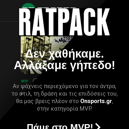
Δεν χαθήκαμε.
Αλλάξαμε γήπεδο!
Αν ψάχνεις περιεχόμενο για τον άντρα,
το στιλ, τη δράση και τις επιδόσεις του,
θα μας βρεις πλέον στο
Onsports.gr
,
στην κατηγορία MVP.
Πάμε στο MVP!