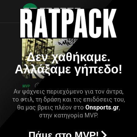
Δεν χαθήκαμε.
Αλλάξαμε γήπεδο!
Αν ψάχνεις περιεχόμενο για τον άντρα,
το στιλ, τη δράση και τις επιδόσεις του,
θα μας βρεις πλέον στο
Onsports.gr
,
στην κατηγορία MVP.
Πάμε στο MVP!