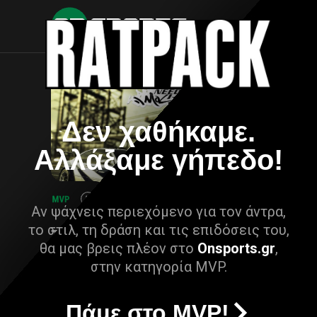
Δεν χαθήκαμε.
Αλλάξαμε γήπεδο!
Αν ψάχνεις περιεχόμενο για τον άντρα,
το στιλ, τη δράση και τις επιδόσεις του,
θα μας βρεις πλέον στο
Onsports.gr
,
στην κατηγορία MVP.
Πάμε στο MVP!