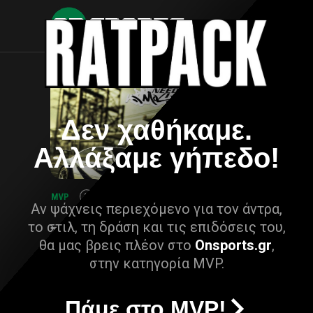
Δεν χαθήκαμε.
Αλλάξαμε γήπεδο!
Αν ψάχνεις περιεχόμενο για τον άντρα,
το στιλ, τη δράση και τις επιδόσεις του,
θα μας βρεις πλέον στο
Onsports.gr
,
στην κατηγορία MVP.
Πάμε στο MVP!