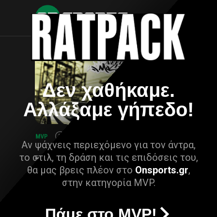
Δεν χαθήκαμε.
Αλλάξαμε γήπεδο!
Αν ψάχνεις περιεχόμενο για τον άντρα,
το στιλ, τη δράση και τις επιδόσεις του,
θα μας βρεις πλέον στο
Onsports.gr
,
στην κατηγορία MVP.
Πάμε στο MVP!