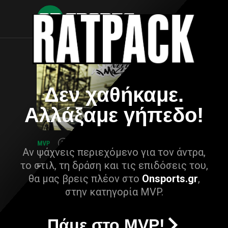
Δεν χαθήκαμε.
Αλλάξαμε γήπεδο!
Αν ψάχνεις περιεχόμενο για τον άντρα,
το στιλ, τη δράση και τις επιδόσεις του,
θα μας βρεις πλέον στο
Onsports.gr
,
στην κατηγορία MVP.
Πάμε στο MVP!