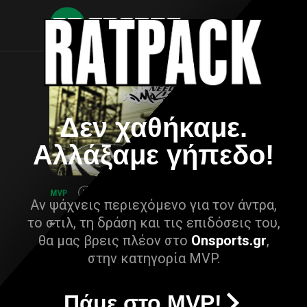
Δεν χαθήκαμε.
Αλλάξαμε γήπεδο!
Αν ψάχνεις περιεχόμενο για τον άντρα,
το στιλ, τη δράση και τις επιδόσεις του,
θα μας βρεις πλέον στο
Onsports.gr
,
στην κατηγορία MVP.
Πάμε στο MVP!