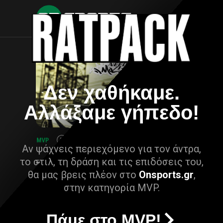
Δεν χαθήκαμε.
Αλλάξαμε γήπεδο!
Αν ψάχνεις περιεχόμενο για τον άντρα,
το στιλ, τη δράση και τις επιδόσεις του,
θα μας βρεις πλέον στο
Onsports.gr
,
στην κατηγορία MVP.
Πάμε στο MVP!