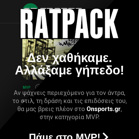
Δεν χαθήκαμε.
Αλλάξαμε γήπεδο!
Αν ψάχνεις περιεχόμενο για τον άντρα,
το στιλ, τη δράση και τις επιδόσεις του,
θα μας βρεις πλέον στο
Onsports.gr
,
στην κατηγορία MVP.
Πάμε στο MVP!