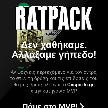
Δεν χαθήκαμε.
Αλλάξαμε γήπεδο!
Αν ψάχνεις περιεχόμενο για τον άντρα,
το στιλ, τη δράση και τις επιδόσεις του,
θα μας βρεις πλέον στο
Onsports.gr
,
στην κατηγορία MVP.
Πάμε στο MVP!