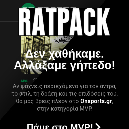
Δεν χαθήκαμε.
Αλλάξαμε γήπεδο!
Αν ψάχνεις περιεχόμενο για τον άντρα,
το στιλ, τη δράση και τις επιδόσεις του,
θα μας βρεις πλέον στο
Onsports.gr
,
στην κατηγορία MVP.
Πάμε στο MVP!