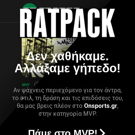
Δεν χαθήκαμε.
Αλλάξαμε γήπεδο!
Αν ψάχνεις περιεχόμενο για τον άντρα,
το στιλ, τη δράση και τις επιδόσεις του,
θα μας βρεις πλέον στο
Onsports.gr
,
στην κατηγορία MVP.
Πάμε στο MVP!