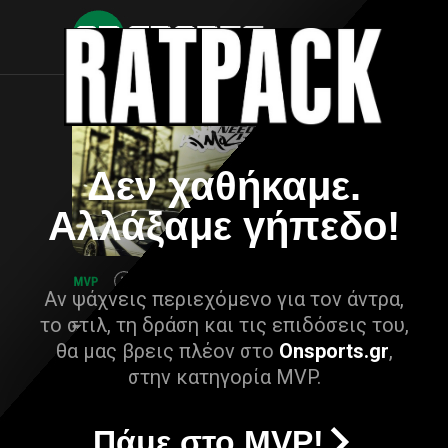
Δεν χαθήκαμε.
Αλλάξαμε γήπεδο!
Αν ψάχνεις περιεχόμενο για τον άντρα,
το στιλ, τη δράση και τις επιδόσεις του,
θα μας βρεις πλέον στο
Onsports.gr
,
στην κατηγορία MVP.
Πάμε στο MVP!