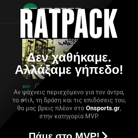
Δεν χαθήκαμε.
Αλλάξαμε γήπεδο!
Αν ψάχνεις περιεχόμενο για τον άντρα,
το στιλ, τη δράση και τις επιδόσεις του,
θα μας βρεις πλέον στο
Onsports.gr
,
στην κατηγορία MVP.
Πάμε στο MVP!