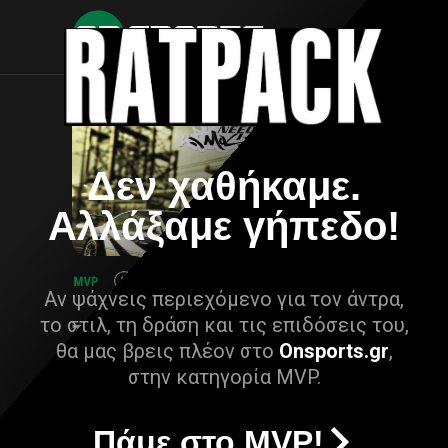
Δεν χαθήκαμε.
Αλλάξαμε γήπεδο!
Αν ψάχνεις περιεχόμενο για τον άντρα,
το στιλ, τη δράση και τις επιδόσεις του,
θα μας βρεις πλέον στο
Onsports.gr
,
στην κατηγορία MVP.
Πάμε στο MVP!