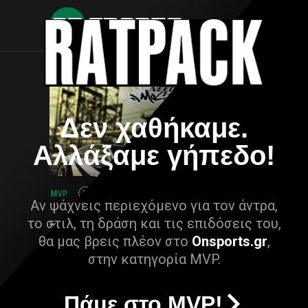
Δεν χαθήκαμε.
Αλλάξαμε γήπεδο!
Αν ψάχνεις περιεχόμενο για τον άντρα,
το στιλ, τη δράση και τις επιδόσεις του,
θα μας βρεις πλέον στο
Onsports.gr
,
στην κατηγορία MVP.
Πάμε στο MVP!