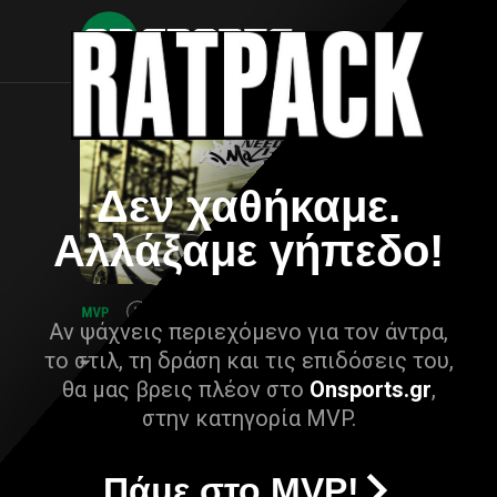
Δεν χαθήκαμε.
Αλλάξαμε γήπεδο!
Αν ψάχνεις περιεχόμενο για τον άντρα,
το στιλ, τη δράση και τις επιδόσεις του,
θα μας βρεις πλέον στο
Onsports.gr
,
στην κατηγορία MVP.
Πάμε στο MVP!