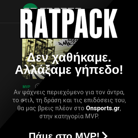
Δεν χαθήκαμε.
Αλλάξαμε γήπεδο!
Αν ψάχνεις περιεχόμενο για τον άντρα,
το στιλ, τη δράση και τις επιδόσεις του,
θα μας βρεις πλέον στο
Onsports.gr
,
στην κατηγορία MVP.
Πάμε στο MVP!