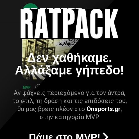
Δεν χαθήκαμε.
Αλλάξαμε γήπεδο!
Αν ψάχνεις περιεχόμενο για τον άντρα,
το στιλ, τη δράση και τις επιδόσεις του,
θα μας βρεις πλέον στο
Onsports.gr
,
στην κατηγορία MVP.
Πάμε στο MVP!