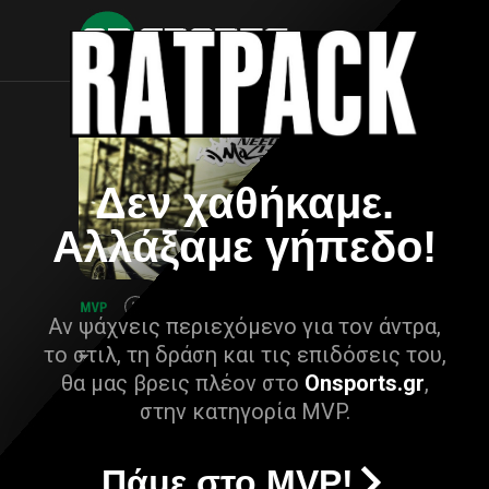
Δεν χαθήκαμε.
Αλλάξαμε γήπεδο!
Αν ψάχνεις περιεχόμενο για τον άντρα,
το στιλ, τη δράση και τις επιδόσεις του,
θα μας βρεις πλέον στο
Onsports.gr
,
στην κατηγορία MVP.
Πάμε στο MVP!