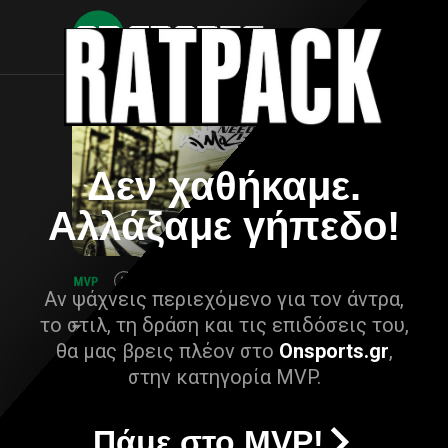
Δεν χαθήκαμε.
Αλλάξαμε γήπεδο!
Αν ψάχνεις περιεχόμενο για τον άντρα,
το στιλ, τη δράση και τις επιδόσεις του,
θα μας βρεις πλέον στο
Onsports.gr
,
στην κατηγορία MVP.
Πάμε στο MVP!